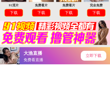
首页
手游资讯
手游教程
手机游戏
《口袋新世代》宠物挑选秘籍：攻略全解析，轻松驾驭心仪宠物
作者：ck的歌-潮喷
发表时间：2026-05-14 07:55:41
阅读
量:
486114
ck的歌