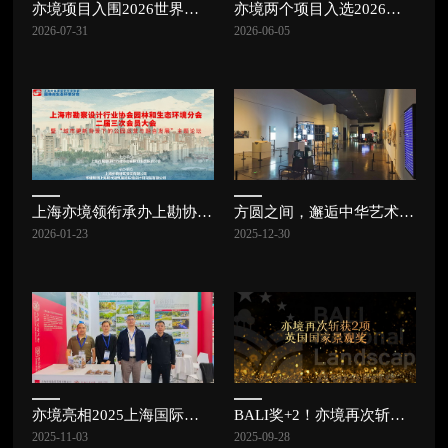
亦境项目入围2026世界景观建筑奖（WLA Awards）概念总体规划与城市设计方向| 亦讯
亦境两个项目入选2026中国风景园林学会规划设计大会专题研讨交流项目 | 亦讯
2026-07-31
2026-06-05
上海亦境领衔承办上勘协园林和生态环境分会二届三次会员大会，共探公园发展新路径 | 亦讯
方圆之间，邂逅中华艺术宫的东方美学 | 亦讯
2026-01-23
2025-12-30
亦境亮相2025上海国际城市与建筑博览会 | 亦讯
BALI奖+2！亦境再次斩获2项英国国家景观奖
2025-11-03
2025-09-28