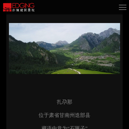
扎尕那
位于肃省甘南州迭部县
藏语中意为“石匣子”