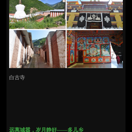
白古寺
远离城嚣，岁月静好——多儿乡