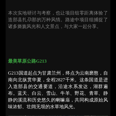
本次实地研讨与考察，也让项目组零距离体验了
迭部县扎尕那的万种风情。路途中项目组捕捉了
诸多旖旎风光和人文景点，与大家一起分享。
最美草原公路G213
G213国道起点为甘肃兰州，终点为云南磨憨，自
南向北纵贯华夏，全程2827千米。这条国道是进
入迭部县的交通要道，沿途水系发达，湖群遍
布。蓝天、白云、雪山、牛羊、野花、青草、静
静的溪流和历史悠久的喇嘛庙，共同构成原始风
味浓郁、壮阔无垠的水草地风光。