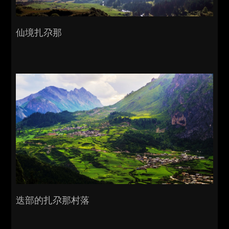
仙境扎尕那
迭部的扎尕那村落