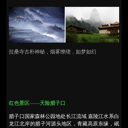
拉桑寺古朴神秘，烟雾缭绕，如梦如幻
红色景区——天险腊子口
腊子口国家森林公园地处长江流域 嘉陵江水系白
龙江北岸的腊子河源头地区，青藏高原东缘，岷