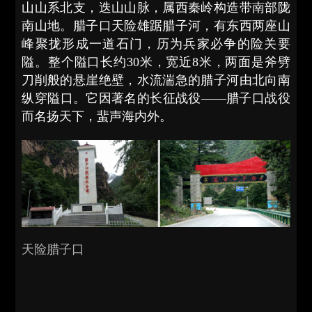
山山系北支，迭山山脉，属西秦岭构造带南部陇
南山地。腊子口天险雄踞腊子河，有东西两座山
峰聚拢形成一道石门，历为兵家必争的险关要
隘。整个隘口长约30米，宽近8米，两面是斧劈
刀削般的悬崖绝壁，水流湍急的腊子河由北向南
纵穿隘口。它因著名的长征战役——腊子口战役
而名扬天下，蜚声海内外。
天险腊子口