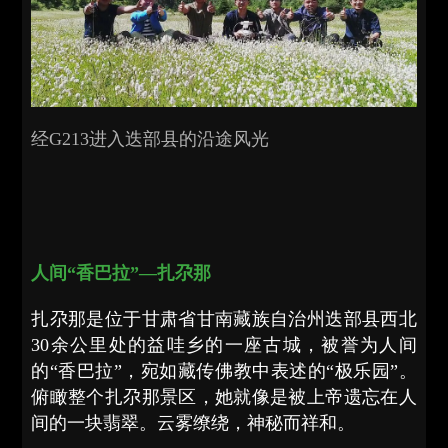
经G213进入迭部县的沿途风光
人间“香巴拉”—扎尕那
扎尕那是位于甘肃省甘南藏族自治州迭部县西北
30余公里处的益哇乡的一座古城，被誉为人间
的“香巴拉”，宛如藏传佛教中表述的“极乐园”。
俯瞰整个扎尕那景区，她就像是被上帝遗忘在人
间的一块翡翠。云雾缭绕，神秘而祥和。