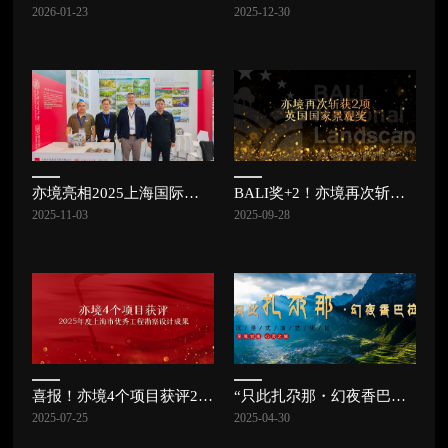
2026-01-23
2025-12-30
亦境亮相2025上海国际城市与建筑博览会 | 亦讯
BALI奖+2！亦境再次斩获2项英国国家景观奖
2025-11-03
2025-09-28
喜报！亦境4个项目获评2025年度上海市优秀工程勘察设计成果
“只此扎尕那・幻夜香巴拉”沉浸式演艺街区项目成功签约，扎尕那康养文旅小镇再绽新花！
2025-07-25
2025-04-30