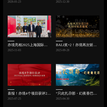
2026-01-23
2025-12-30
亦境亮相2025上海国际城市与建筑博览会 | 亦讯
BALI奖+2！亦境再次斩获2项英国国家景观奖
2025-11-03
2025-09-28
喜报！亦境4个项目获评2025年度上海市优秀工程勘察设计成果
“只此扎尕那・幻夜香巴拉”沉浸式演艺街区项目成功签约，扎尕那康养文旅小镇再绽新花！
2025-07-25
2025-04-30