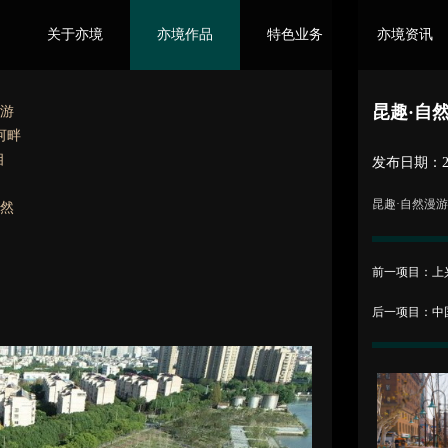
关于亦境
亦境作品
特色业务
亦境资讯
ABOUT US
WORKS
FEATURES
INFORMATIO
昆趣·自
漫游
河畔
相
发布日期：202
昆趣·自然漫
自然
前一项目：上兴
后一项目：中