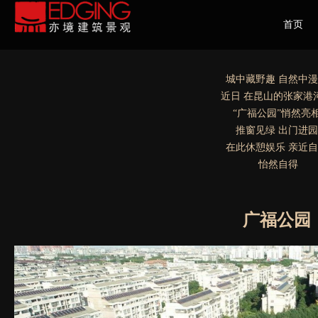
首页
HOME
城中藏野趣 自然中
近日 在昆山的张家港
“广福公园”悄然亮
推窗见绿 出门进园
在此休憩娱乐 亲近
怡然自得
广福公园