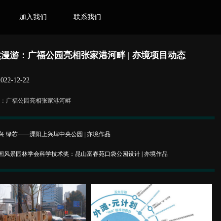
加入我们
联系我们
N
JOIN US
CONTACT US
然漫游：广福公园亮相张家港河畔 | 亦境项目动态
2-12-22
游：广福公园亮相张家港河畔
·绿芯——溧阳上兴埠中央公园 | 亦境作品
国风景园林学会科学技术奖：昆山富春苑口袋公园设计 | 亦境作品