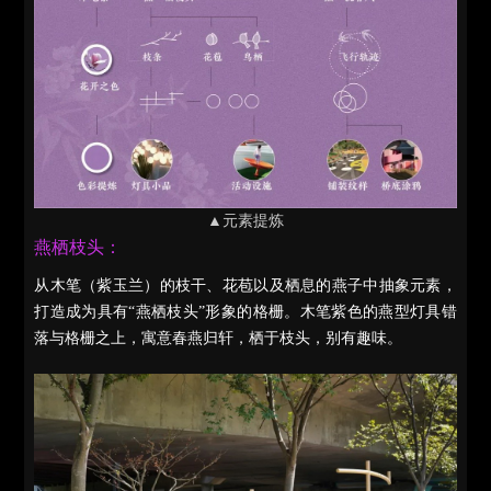
▲元素提炼
燕栖枝头：
从木笔（紫玉兰）的枝干、花苞以及栖息的燕子中抽象元素，
打造成为具有“燕栖枝头”形象的格栅。木笔紫色的燕型灯具错
落与格栅之上，寓意春燕归轩，栖于枝头，别有趣味。