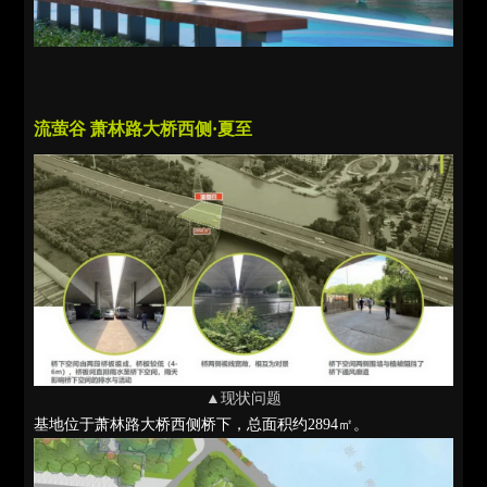
流萤谷 萧林路大桥西侧·夏至
▲现状问题
基地位于萧林路大桥西侧桥下，总面积约2894㎡。