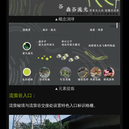
▲概念演绎
▲元素提炼
流萤谷入口：
流萤秘境与流萤谷交接处设置特色入口标识格栅。