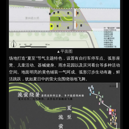
▲平面图
场地打造“夏至”节气主题特色，设置有自行车停车点、弧形座
凳、儿童活动、器械健身、雨水花园以及滨河看台等多种活动
空间。地面明亮的黄色铺装一气呵成、弧形汀步生动有趣，鲜
活跳跃，犹如夏日中的萤火虫围绕场地飞舞。