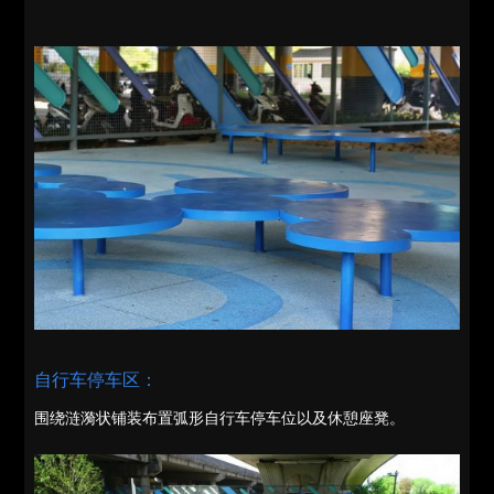
自行车停车区：
围绕涟漪状铺装布置弧形自行车停车位以及休憩座凳。