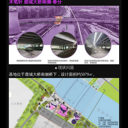
木笔轩 鹿城大桥南侧·春分
▲现状问题
基地位于鹿城大桥南侧桥下，设计面积约5079㎡。