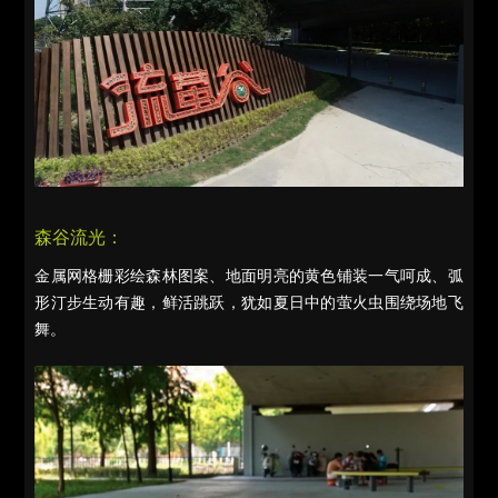
森谷流光：
金属网格栅彩绘森林图案、地面明亮的黄色铺装一气呵成、弧
形汀步生动有趣，鲜活跳跃，犹如夏日中的萤火虫围绕场地飞
舞。